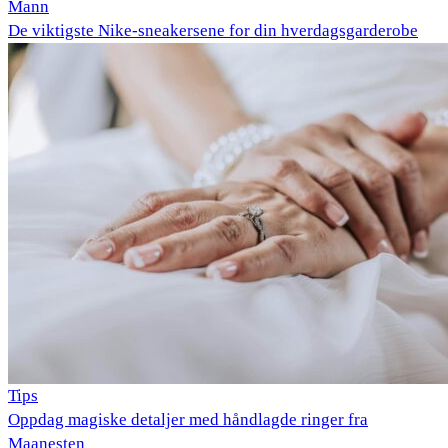
Mann
De viktigste Nike-sneakersene for din hverdagsgarderobe
Tips
Oppdag magiske detaljer med håndlagde ringer fra
Maanesten