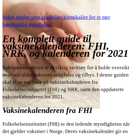
Vakre negler uten skadelige kjemikalier for et mer
bærekraftig motefokus
En komplett guide til
vaksinekalenderen: FHI,
NRK, og kalenderen for 2021
Vaksinekalenderen er et viktig verktøy for å holde oversikt
over når ulike vaksiner anbefales og tilbys. I denne guiden
skal vi se nærmere på vaksinekalenderen fra
Folkehelseinstituttet (FHI) og NRK, samt den oppdaterte
vaksinekalenderen for 2021.
Vaksinekalenderen fra FHI
Folkehelseinstituttet (FHI) er den ledende myndigheten når
det gjelder vaksiner i Norge. Deres vaksinekalender gir en