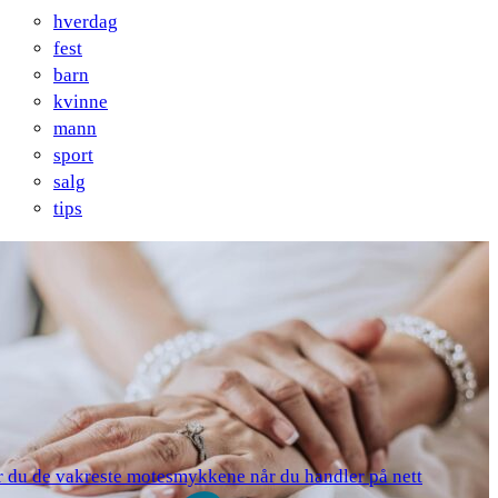
hverdag
fest
barn
kvinne
mann
sport
salg
tips
er du de vakreste motesmykkene når du handler på nett