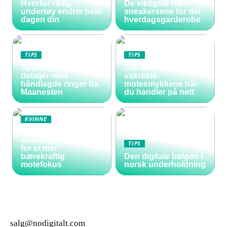
Hvorfor riktig
De viktigste Nike-
undertøy endrer hele
sneakersene for din
dagen din
hverdagsgarderobe
TIPS
TIPS
Oppdag magiske
Slik finner du de
detaljer med
vakreste
håndlagde ringer fra
motesmykkene når
Maanesten
du handler på nett
KVINNE
Vakre negler uten
skadelige kjemikalier
TIPS
for et mer
bærekraftig
Den digitale bølgen i
motefokus
norsk underholdning
salg@nodigitalt.com