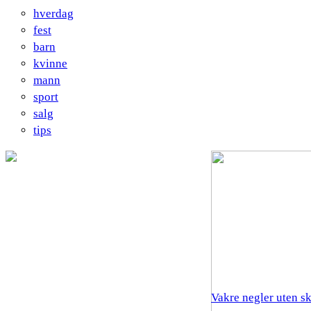
hverdag
fest
barn
kvinne
mann
sport
salg
tips
Vakre negler uten s