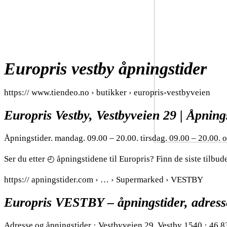
Europris vestby åpningstider
https:// www.tiendeo.no › butikker › europris-vestbyveien
Europris Vestby, Vestbyveien 29 | Åpnings
Åpningstider. mandag. 09.00 – 20.00. tirsdag. 09.00 – 20.00. o
Ser du etter ◴ åpningstidene til Europris? Finn de siste tilbu
https:// apningstider.com › … › Supermarked › VESTBY
Europris VESTBY – åpningstider, adres
Adresse og åpningstider · Vestbyveien 29. Vestby 1540 · 46 8