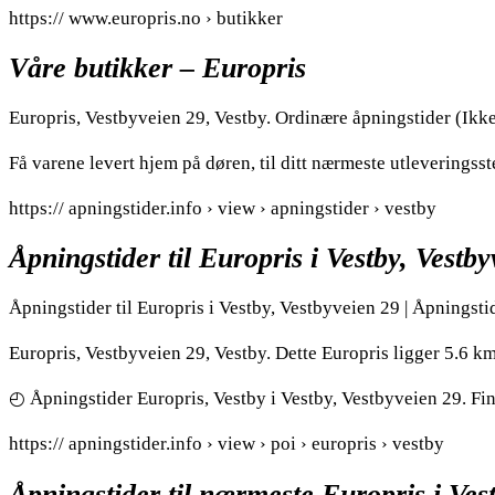
https:// www.europris.no › butikker
Våre butikker – Europris
Europris, Vestbyveien 29, Vestby. Ordinære åpningstider (Ikke 
Få varene levert hjem på døren, til ditt nærmeste utleveringsst
https:// apningstider.info › view › apningstider › vestby
Åpningstider til Europris i Vestby, Vestb
Åpningstider til Europris i Vestby, Vestbyveien 29 | Åpningsti
Europris, Vestbyveien 29, Vestby. Dette Europris ligger 5.6 k
◴ Åpningstider Europris, Vestby i Vestby, Vestbyveien 29. Fin
https:// apningstider.info › view › poi › europris › vestby
Åpningstider til nærmeste Europris i Ves