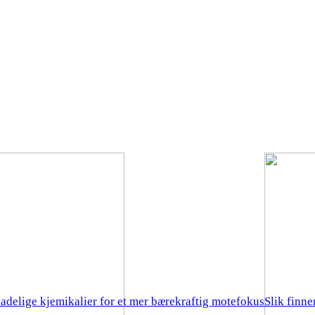
kadelige kjemikalier for et mer bærekraftig motefokus
Slik finn