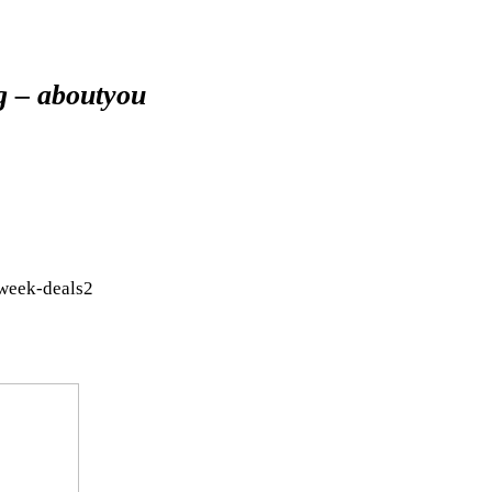
lg – aboutyou
-week-deals2