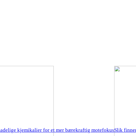
kadelige kjemikalier for et mer bærekraftig motefokus
Slik finn