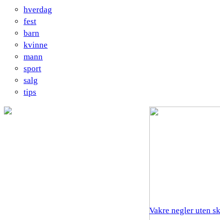
hverdag
fest
barn
kvinne
mann
sport
salg
tips
Vakre negler uten s