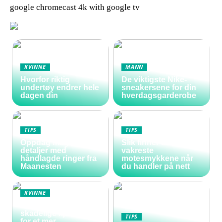
google chromecast 4k with google tv
KVINNE
MANN
Hvorfor riktig
De viktigste Nike-
undertøy endrer hele
sneakersene for din
dagen din
hverdagsgarderobe
TIPS
TIPS
Oppdag magiske
Slik finner du de
detaljer med
vakreste
håndlagde ringer fra
motesmykkene når
Maanesten
du handler på nett
KVINNE
Vakre negler uten
skadelige kjemikalier
TIPS
for et mer