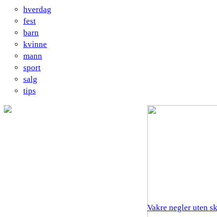
hverdag
fest
barn
kvinne
mann
sport
salg
tips
Vakre negler uten s