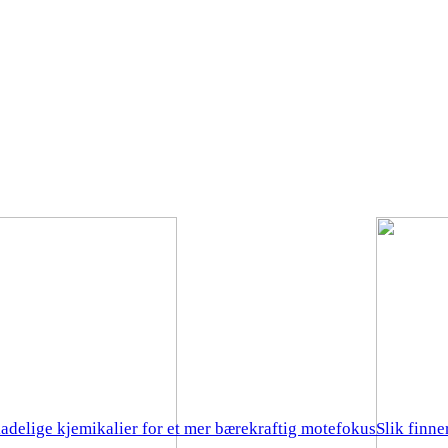
kadelige kjemikalier for et mer bærekraftig motefokus
Slik finn