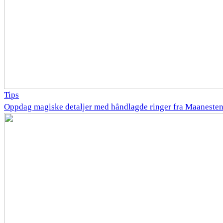
Tips
Oppdag magiske detaljer med håndlagde ringer fra Maaneste