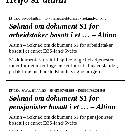
https:// pr-pbl.altinn.no › helsedirektoratet › soknad-om-…
Søknad om dokument S1 for
arbeidstaker bosatt i et … – Altinn
Altinn – Søknad om dokument S1 for arbeidstaker
bosatt i et annet EØS-land/Sveits
S1 dokumenterer rett til nødvendige helsetjenester
innenfor det offentlige helsetilbudet i bostedslandet,
på lik linje med bostedslandets egne borgere.
https:// www.altinn.no › skjemaoversikt › helsedirektoratet
Søknad om dokument S1 for
pensjonister bosatt i et … – Altinn
Altinn – Søknad om dokument S1 for pensjonister
bosatt i et annet EØS-land/Sveits