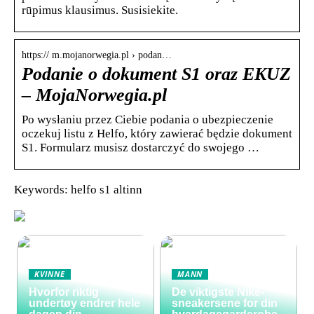
rūpimus klausimus. Susisiekite.
https:// m.mojanorwegia.pl › podan…
Podanie o dokument S1 oraz EKUZ
– MojaNorwegia.pl
Po wysłaniu przez Ciebie podania o ubezpieczenie
oczekuj listu z Helfo, który zawierać będzie dokument
S1. Formularz musisz dostarczyć do swojego …
Keywords: helfo s1 altinn
KVINNE
MANN
Hvorfor riktig
De viktigste Nike-
undertøy endrer hele
sneakersene for din