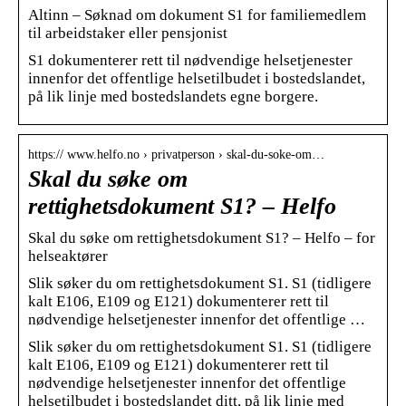
Altinn – Søknad om dokument S1 for familiemedlem
til arbeidstaker eller pensjonist
S1 dokumenterer rett til nødvendige helsetjenester
innenfor det offentlige helsetilbudet i bostedslandet,
på lik linje med bostedslandets egne borgere.
https:// www.helfo.no › privatperson › skal-du-soke-om…
Skal du søke om
rettighetsdokument S1? – Helfo
Skal du søke om rettighetsdokument S1? – Helfo – for
helseaktører
Slik søker du om rettighetsdokument S1. S1 (tidligere
kalt E106, E109 og E121) dokumenterer rett til
nødvendige helsetjenester innenfor det offentlige …
Slik søker du om rettighetsdokument S1. S1 (tidligere
kalt E106, E109 og E121) dokumenterer rett til
nødvendige helsetjenester innenfor det offentlige
helsetilbudet i bostedslandet ditt, på lik linje med