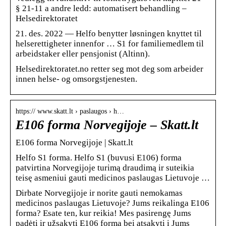
§ 21-11 a andre ledd: automatisert behandling –
Helsedirektoratet
21. des. 2022 — Helfo benytter løsningen knyttet til
helserettigheter innenfor … S1 for familiemedlem til
arbeidstaker eller pensjonist (Altinn).
Helsedirektoratet.no retter seg mot deg som arbeider
innen helse- og omsorgstjenesten.
https:// www.skatt.lt › paslaugos › h…
E106 forma Norvegijoje – Skatt.lt
E106 forma Norvegijoje | Skatt.lt
Helfo S1 forma. Helfo S1 (buvusi E106) forma
patvirtina Norvegijoje turimą draudimą ir suteikia
teisę asmeniui gauti medicinos paslaugas Lietuvoje …
Dirbate Norvegijoje ir norite gauti nemokamas
medicinos paslaugas Lietuvoje? Jums reikalinga E106
forma? Esate ten, kur reikia! Mes pasirengę Jums
padėti ir užsakyti E106 formą bei atsakyti į Jums