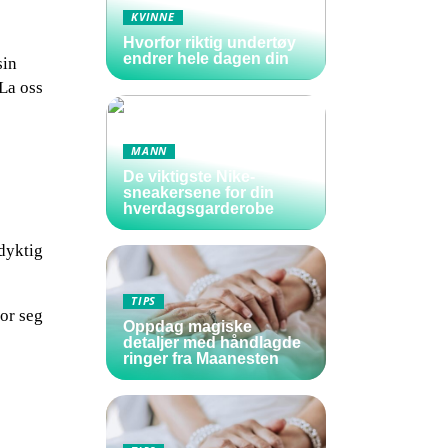
KVINNE
Hvorfor riktig undertøy
endrer hele dagen din
sin
 La oss
MANN
De viktigste Nike-
sneakersene for din
hverdagsgarderobe
dyktig
TIPS
or seg
Oppdag magiske
detaljer med håndlagde
ringer fra Maanesten