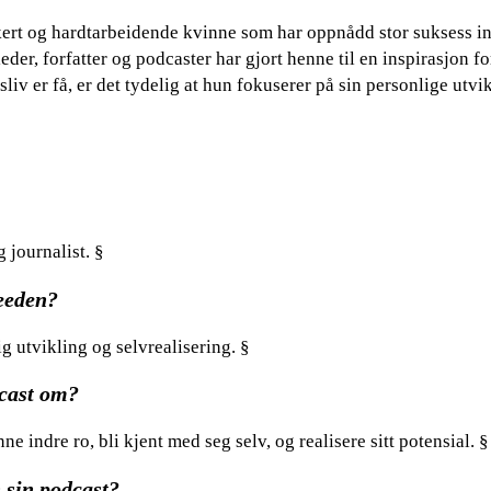
kert og hardtarbeidende kvinne som har oppnådd stor suksess i
r, forfatter og podcaster har gjort henne til en inspirasjon fo
iv er få, er det tydelig at hun fokuserer på sin personlige utvi
journalist. §
eeden?
 utvikling og selvrealisering. §
cast om?
 indre ro, bli kjent med seg selv, og realisere sitt potensial. §
 sin podcast?