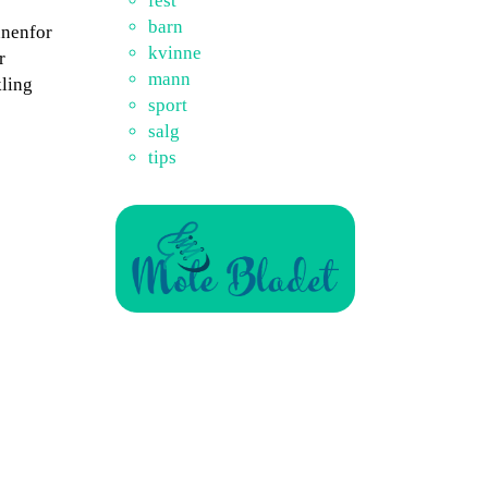
fest
barn
nnenfor
kvinne
r
mann
kling
sport
salg
tips