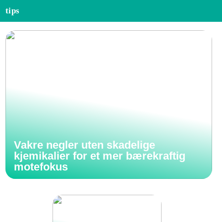
tips
Vakre negler uten skadelige
kjemikalier for et mer bærekraftig
motefokus