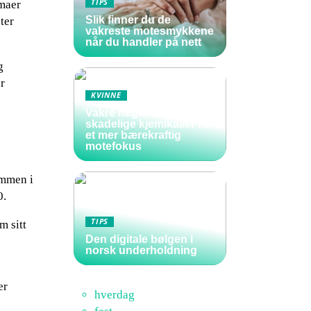
TIPS
emaer
Slik finner du de
ter
vakreste motesmykkene
når du handler på nett
g
r
KVINNE
Vakre negler uten
skadelige kjemikalier for
et mer bærekraftig
motefokus
ammen i
0.
TIPS
m sitt
Den digitale bølgen i
norsk underholdning
er
hverdag