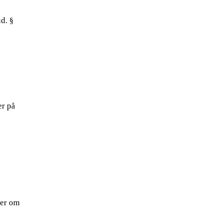
d. §
er på
ler om