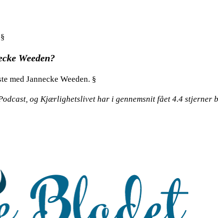
 §
necke Weeden?
este med Jannecke Weeden. §
odcast, og Kjærlighetslivet har i gennemsnit fået
4.4
stjerner 