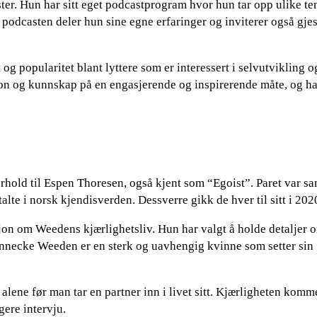
er. Hun har sitt eget podcastprogram hvor hun tar opp ulike t
 I podcasten deler hun sine egne erfaringer og inviterer også gjes
 popularitet blant lyttere som er interessert i selvutvikling o
sjon og kunnskap på en engasjerende og inspirerende måte, og ha
orhold til Espen Thoresen, også kjent som “Egoist”. Paret var s
talte i norsk kjendisverden. Dessverre gikk de hver til sitt i 202
on om Weedens kjærlighetsliv. Hun har valgt å holde detaljer o
 Jannecke Weeden er en sterk og uavhengig kvinne som setter sin
alene før man tar en partner inn i livet sitt. Kjærligheten komm
igere intervju.