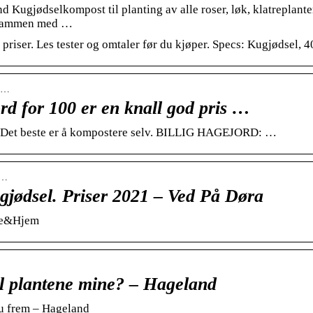
 Kugjødselkompost til planting av alle roser, løk, klatreplante
 sammen med …
riser. Les tester og omtaler før du kjøper. Specs: Kugjødsel, 
fo…
rd for 100 er en knall god pris …
kk. Det beste er å kompostere selv. BILLIG HAGEJORD: …
i…
ig gjødsel. Priser 2021 – Ved På Døra
age&Hjem
til plantene mine? – Hageland
 du frem – Hageland