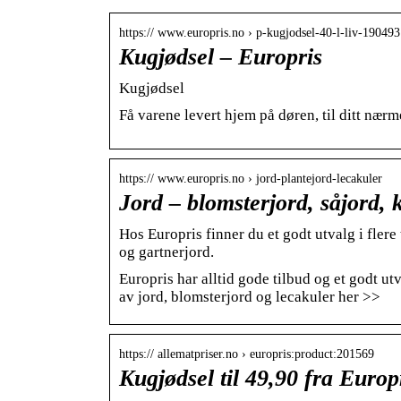
https:// www.europris.no › p-kugjodsel-40-l-liv-190493
Kugjødsel – Europris
Kugjødsel
Få varene levert hjem på døren, til ditt nærm
https:// www.europris.no › jord-plantejord-lecakuler
Jord – blomsterjord, såjord,
Hos Europris finner du et godt utvalg i flere
og gartnerjord.
Europris har alltid gode tilbud og et godt ut
av jord, blomsterjord og lecakuler her >>
https:// allematpriser.no › europris:product:201569
Kugjødsel til 49,90 fra Europ