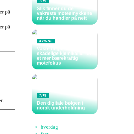
TIPS
Slik finner du de
er på
vakreste motesmykkene
når du handler på nett
er på
KVINNE
Vakre negler uten
skadelige kjemikalier for
et mer bærekraftig
motefokus
TIPS
r.
Den digitale bølgen i
norsk underholdning
hverdag