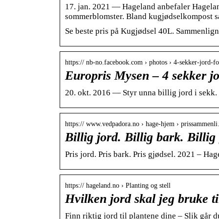
17. jan. 2021 — Hageland anbefaler Hageland
sommerblomster. Bland kugjødselkompost
Se beste pris på Kugjødsel 40L. Sammenlign p
https:// nb-no.facebook.com › photos › 4-sekker-jord-
Europris Mysen – 4 sekker jo
20. okt. 2016 — Styr unna billig jord i se
https:// www.vedpadora.no › hage-hjem › prissammenl
Billig jord. Billig bark. Bill
Pris jord. Pris bark. Pris gjødsel. 2021 – H
https:// hageland.no › Planting og stell
Hvilken jord skal jeg bruke 
Finn riktig jord til plantene dine – Slik går