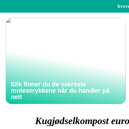
hver
Slik finner du de vakreste
motesmykkene når du handler på
nett
Kugjødselkompost euro