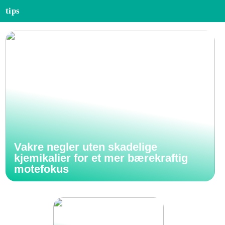
tips
Vakre negler uten skadelige
kjemikalier for et mer bærekraftig
motefokus