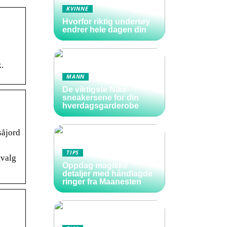
KVINNE
Hvorfor riktig undertøy
endrer hele dagen din
k.
MANN
De viktigste Nike-
sneakersene for din
hverdagsgarderobe
såjord
TIPS
tvalg
Oppdag magiske
detaljer med håndlagde
ringer fra Maanesten