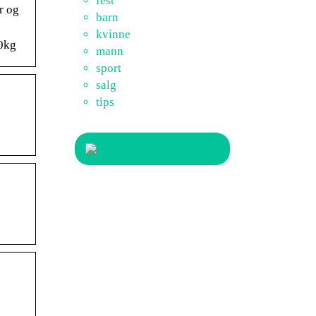
fest
r og
barn
kvinne
40kg
mann
sport
salg
tips