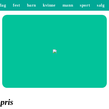
dag
fest
barn
kvinne
mann
sport
salg
pris