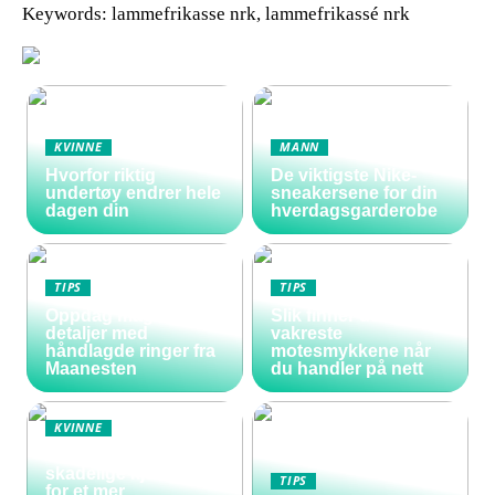
Keywords: lammefrikasse nrk, lammefrikassé nrk
KVINNE
MANN
Hvorfor riktig
De viktigste Nike-
undertøy endrer hele
sneakersene for din
dagen din
hverdagsgarderobe
TIPS
TIPS
Oppdag magiske
Slik finner du de
detaljer med
vakreste
håndlagde ringer fra
motesmykkene når
Maanesten
du handler på nett
KVINNE
Vakre negler uten
skadelige kjemikalier
TIPS
for et mer