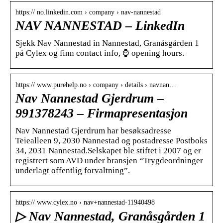
https:// no.linkedin.com › company › nav-nannestad
NAV NANNESTAD – LinkedIn
Sjekk Nav Nannestad in Nannestad, Granåsgården 1
på Cylex og finn contact info, ⌚ opening hours.
https:// www.purehelp.no › company › details › navnan…
Nav Nannestad Gjerdrum –
991378243 – Firmapresentasjon
Nav Nannestad Gjerdrum har besøksadresse
Teiealleen 9, 2030 Nannestad og postadresse Postboks
34, 2031 Nannestad.Selskapet ble stiftet i 2007 og er
registrert som AVD under bransjen “Trygdeordninger
underlagt offentlig forvaltning”.
https:// www.cylex.no › nav+nannestad-11940498
▷ Nav Nannestad, Granåsgården 1