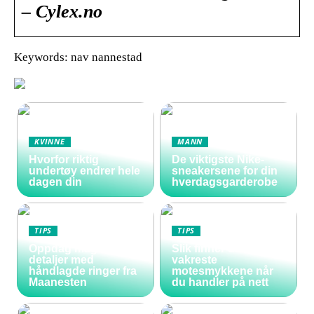
– Cylex.no
Keywords: nav nannestad
KVINNE
MANN
Hvorfor riktig
De viktigste Nike-
undertøy endrer hele
sneakersene for din
dagen din
hverdagsgarderobe
TIPS
TIPS
Oppdag magiske
Slik finner du de
detaljer med
vakreste
håndlagde ringer fra
motesmykkene når
Maanesten
du handler på nett