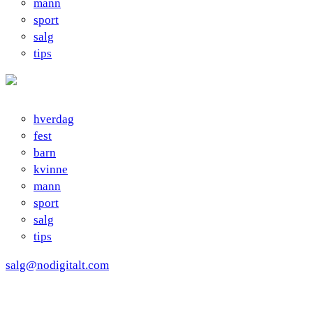
mann
sport
salg
tips
hverdag
fest
barn
kvinne
mann
sport
salg
tips
salg@nodigitalt.com