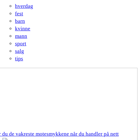
hverdag
fest
barn
kvinne
mann
sport
salg
tips
er du de vakreste motesmykkene når du handler på nett