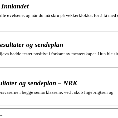
K Innlandet
 alle øvelsene, og når du må skru på vekkerklokka, for å få med
esultater og sendeplan
lijeva hadde testet positivt i forkant av mesterskapet. Hun ble s
sultater og sendeplan – NRK
forsvarerne i begge seniorklassene, ved Jakob Ingebrigtsen og
02…