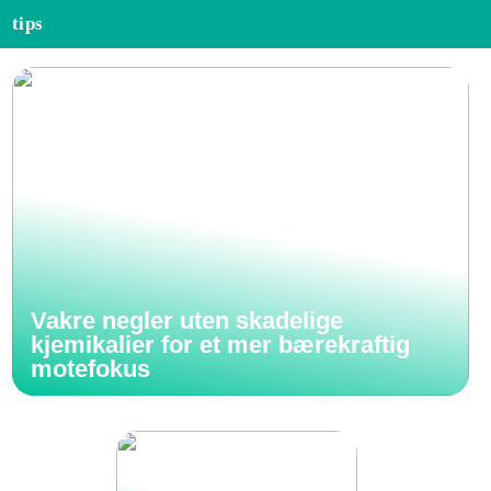
tips
Vakre negler uten skadelige
kjemikalier for et mer bærekraftig
motefokus