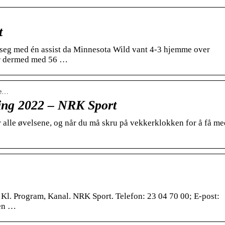
t
 seg med én assist da Minnesota Wild vant 4-3 hjemme over
år dermed med 56 …
be…
jing 2022 – NRK Sport
r alle øvelsene, og når du må skru på vekkerklokken for å få m
. Kl. Program, Kanal. NRK Sport. Telefon: 23 04 70 00; E-post:
sen …