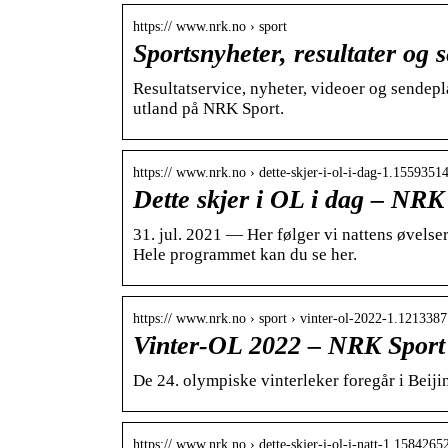
https:// www.nrk.no › sport
Sportsnyheter, resultater og
Resultatservice, nyheter, videoer og sendepl
utland på NRK Sport.
https:// www.nrk.no › dette-skjer-i-ol-i-dag-1.1559351
Dette skjer i OL i dag – NRK
31. jul. 2021 — Her følger vi nattens øvelse
Hele programmet kan du se her.
https:// www.nrk.no › sport › vinter-ol-2022-1.121338
Vinter-OL 2022 – NRK Sport
De 24. olympiske vinterleker foregår i Beijing
https:// www.nrk.no › dette-skjer-i-ol-i-natt-1.1584265