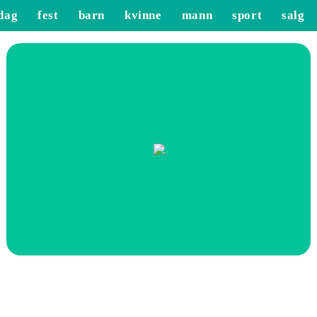
dag
fest
barn
kvinne
mann
sport
salg