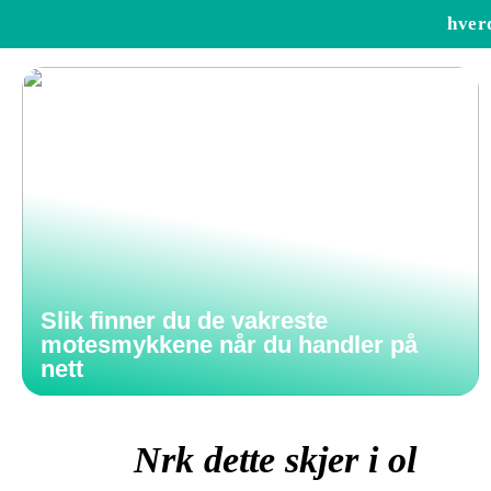
hver
Slik finner du de vakreste
motesmykkene når du handler på
nett
Nrk dette skjer i ol