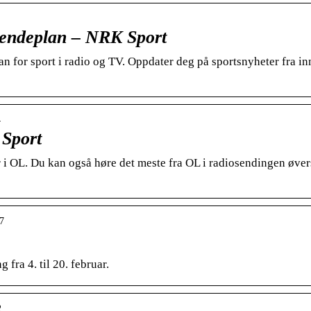
 sendeplan – NRK Sport
an for sport i radio og TV. Oppdater deg på sportsnyheter fra in
4
 Sport
r i OL. Du kan også høre det meste fra OL i radiosendingen øver
77
 fra 4. til 20. februar.
2