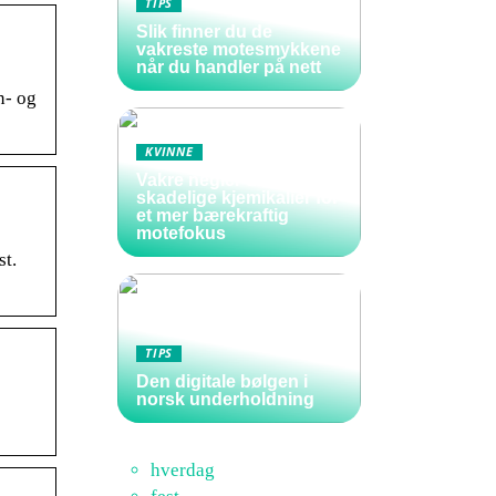
TIPS
Slik finner du de
vakreste motesmykkene
når du handler på nett
n- og
KVINNE
Vakre negler uten
skadelige kjemikalier for
et mer bærekraftig
motefokus
st.
TIPS
Den digitale bølgen i
norsk underholdning
hverdag