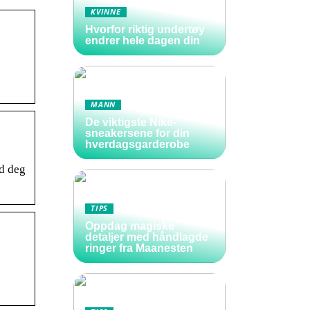
KVINNE
Hvorfor riktig undertøy
endrer hele dagen din
MANN
De viktigste Nike-
sneakersene for din
hverdagsgarderobe
ed deg
TIPS
Oppdag magiske
detaljer med håndlagde
ringer fra Maanesten