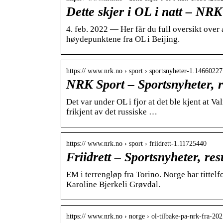
Dette skjer i OL i natt – NR
4. feb. 2022 — Her får du full oversikt over
høydepunktene fra OL i Beijing.
https:// www.nrk.no › sport › sportsnyheter-1.14660227
NRK Sport – Sportsnyheter, r
Det var under OL i fjor at det ble kjent at Va
frikjent av det russiske …
https:// www.nrk.no › sport › friidrett-1.11725440
Friidrett – Sportsnyheter, re
EM i terrengløp fra Torino. Norge har tittel
Karoline Bjerkeli Grøvdal.
https:// www.nrk.no › norge › ol-tilbake-pa-nrk-fra-2