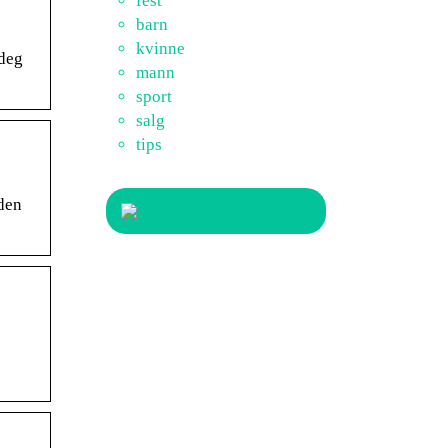
fest
barn
kvinne
 deg
mann
sport
salg
tips
iden