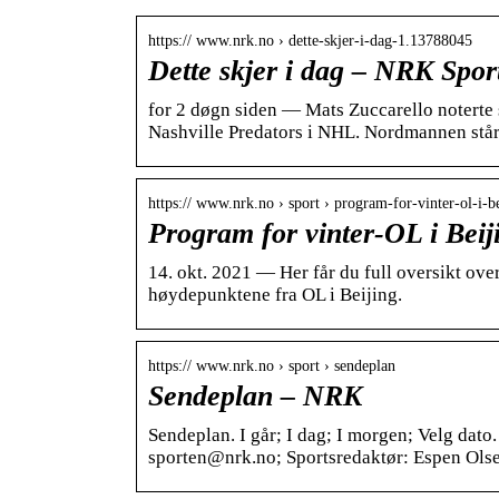
https:// www.nrk.no › dette-skjer-i-dag-1.13788045
Dette skjer i dag – NRK Spor
for 2 døgn siden — Mats Zuccarello noterte
Nashville Predators i NHL. Nordmannen st
https:// www.nrk.no › sport › program-for-vinter-ol-i-
Program for vinter-OL i Bei
14. okt. 2021 — Her får du full oversikt ove
høydepunktene fra OL i Beijing.
https:// www.nrk.no › sport › sendeplan
Sendeplan – NRK
Sendeplan. I går; I dag; I morgen; Velg dato
sporten@nrk.no; Sportsredaktør: Espen Ol