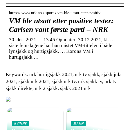
https:// www.nrk.no › sport › vm-ble-utsatt-etter-positiv…
VM ble utsatt etter positive tester:
Carlsen vant første parti – NRK
30. des. 2021 — 13.45 Oppdatert 30.12.2021, kl. …
siste fem dagene har han mistet VM-tittelen i både
lynsjakk og hurtigsjakk. … Korona VM i
hurtigsjakk …
Keywords: nrk hurtigsjakk 2021, nrk tv sjakk, sjakk jula
2021, sjakk nrk 2021, sjakk nrk tv, nrk sjakk tv, nrk tv
sjakk direkte, nrk 2 sjakk, sjakk 2021 nrk
KVINNE
MANN