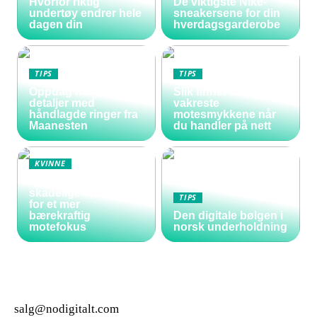
Hvorfor riktig
De viktigste Nike-
undertøy endrer hele
sneakersene for din
dagen din
hverdagsgarderobe
TIPS
TIPS
Oppdag magiske
Slik finner du de
detaljer med
vakreste
håndlagde ringer fra
motesmykkene når
Maanesten
du handler på nett
KVINNE
Vakre negler uten
skadelige kjemikalier
TIPS
for et mer
bærekraftig
Den digitale bølgen i
motefokus
norsk underholdning
salg@nodigitalt.com