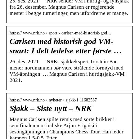
25. des. 2021 — NRK sender VM i hurtig- og lynsjakk
fra 26. desember. Magnus Carlsen er regjerende
mester i begge turneringer, men utfordrerne er mange.
https:// www.nrk.no › sport › carlsen-med-historisk-god…
Carlsen med historisk god VM-
snart: I delt ledelse etter første …
26. des. 2021 — NRKs sjakkekspert Torstein Bae
mener nordmannen bør være strålende fornøyd med
VM-åpningen. … Magnus Carlsen i hurtigsjakk-VM
2021.
https:// www.nrk.no › nyheter › sjakk-1.11682537
Sjakk – Siste nytt – NRK
Magnus Carlsen spilte remis med sorte brikker i
semifinalen mot indiske Arjun Erigaisi i
sesongåpningen i Champions Chess Tour. Han leder
kampen 1,5-0,5. Etter …