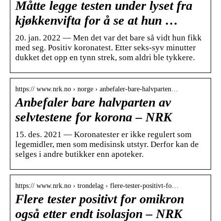
Måtte legge testen under lyset fra
kjøkkenvifta for å se at hun …
20. jan. 2022 — Men det var det bare så vidt hun fikk
med seg. Positiv koronatest. Etter seks-syv minutter
dukket det opp en tynn strek, som aldri ble tykkere.
https:// www.nrk.no › norge › anbefaler-bare-halvparten…
Anbefaler bare halvparten av
selvtestene for korona – NRK
15. des. 2021 — Koronatester er ikke regulert som
legemidler, men som medisinsk utstyr. Derfor kan de
selges i andre butikker enn apoteker.
https:// www.nrk.no › trondelag › flere-tester-positivt-fo…
Flere tester positivt for omikron
også etter endt isolasjon – NRK