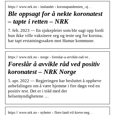
https:// www.nrk.no › innlandet › koronapandemien_-sj…
Ble oppsagt for å nekte koronatest
– tapte i retten – NRK
7. feb. 2023 — En sjukepleier som ble sagt opp fordi
hun ikke ville vaksinere seg og teste seg for korona,
har tapt erstatningssaken mot Hamar kommune.
https:// www.nrk.no › norge › foreslar-a-avvikle-rad-ve…
Foreslår å avvikle råd ved positiv
koronatest – NRK Norge
5. apr. 2022 — Regjeringen har besluttet å oppheve
anbefalingen om å være hjemme i fire døgn ved en
positiv test. Det er i tråd med det
helsemyndighetene …
https:// www.nrk.no › nyheter › flere-land-vil-kreve-neg…