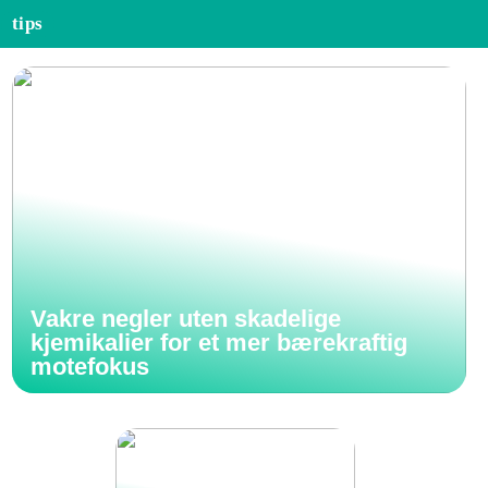
tips
Vakre negler uten skadelige
kjemikalier for et mer bærekraftig
motefokus