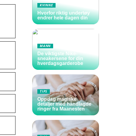
KVINNE
Hvorfor riktig undertøy
endrer hele dagen din
MANN
De viktigste Nike-
sneakersene for din
hverdagsgarderobe
TIPS
Oppdag magiske
detaljer med håndlagde
ringer fra Maanesten