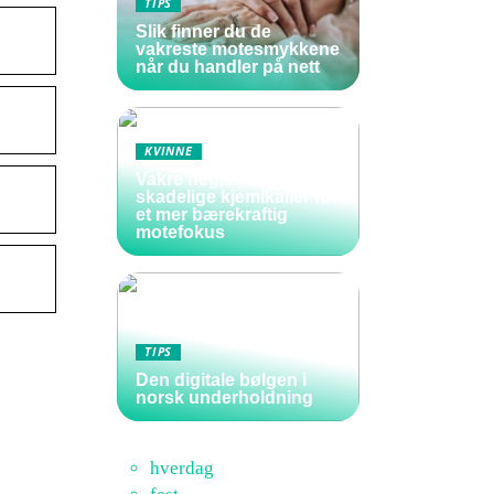
TIPS
Slik finner du de
vakreste motesmykkene
når du handler på nett
KVINNE
Vakre negler uten
skadelige kjemikalier for
et mer bærekraftig
motefokus
TIPS
Den digitale bølgen i
norsk underholdning
hverdag