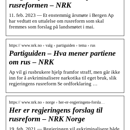
rusreformen – NRK
11. feb. 2023 — Et enstemmig årsmøte i Bergen Ap
har vedtatt en uttalelse om rusreform som skal
fremmes som forslag på landsmøtet i mai.
https:// www.nrk.no › valg › partiguiden › tema › rus
Partiguiden – Hva mener partiene
om rus – NRK
Ap vil gi rusbrukere hjelp framfor straff, men går ikke
inn for å avkriminalisere narkotika til eget bruk, slik
regjeringens rusreform Se ordforklaring …
https:// www.nrk.no › norge › her-er-regjeringens-forsla…
Her er regjeringens forslag til
rusreform – NRK Norge
19. feb. 2021 — Regjeringen vil avkriminalisere både