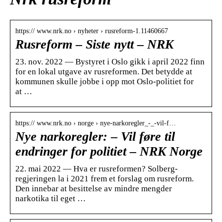
https:// www.nrk.no › nyheter › rusreform-1.11460667
Rusreform – Siste nytt – NRK
23. nov. 2022 — Bystyret i Oslo gikk i april 2022 finn
for en lokal utgave av rusreformen. Det betydde at
kommunen skulle jobbe i opp mot Oslo-politiet for
at …
https:// www.nrk.no › norge › nye-narkoregler_-_-vil-f…
Nye narkoregler: – Vil føre til
endringer for politiet – NRK Norge
22. mai 2022 — Hva er rusreformen? Solberg-
regjeringen la i 2021 frem et forslag om rusreform.
Den innebar at besittelse av mindre mengder
narkotika til eget …