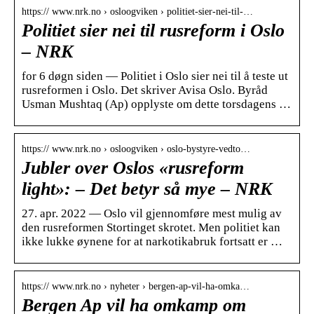
https:// www.nrk.no › osloogviken › politiet-sier-nei-til-…
Politiet sier nei til rusreform i Oslo
– NRK
for 6 døgn siden — Politiet i Oslo sier nei til å teste ut
rusreformen i Oslo. Det skriver Avisa Oslo. Byråd
Usman Mushtaq (Ap) opplyste om dette torsdagens …
https:// www.nrk.no › osloogviken › oslo-bystyre-vedto…
Jubler over Oslos «rusreform
light»: – Det betyr så mye – NRK
27. apr. 2022 — Oslo vil gjennomføre mest mulig av
den rusreformen Stortinget skrotet. Men politiet kan
ikke lukke øynene for at narkotikabruk fortsatt er …
https:// www.nrk.no › nyheter › bergen-ap-vil-ha-omka…
Bergen Ap vil ha omkamp om