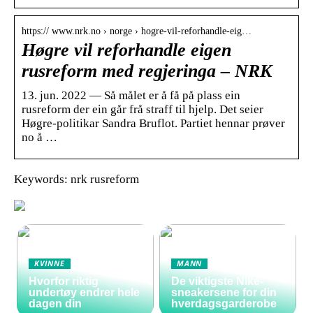
https:// www.nrk.no › norge › hogre-vil-reforhandle-eig…
Høgre vil reforhandle eigen
rusreform med regjeringa – NRK
13. jun. 2022 — Så målet er å få på plass ein
rusreform der ein går frå straff til hjelp. Det seier
Høgre-politikar Sandra Bruflot. Partiet hennar prøver
no å …
Keywords: nrk rusreform
KVINNE
MANN
Hvorfor riktig
De viktigste Nike-
undertøy endrer hele
sneakersene for din
dagen din
hverdagsgarderobe