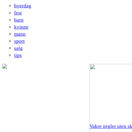
hverdag
fest
barn
kvinne
mann
sport
salg
tips
Vakre negler uten s