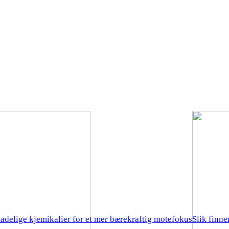
kadelige kjemikalier for et mer bærekraftig motefokus
Slik finn