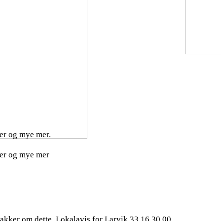
ser og mye mer.
nser og mye mer
nakker om dette. Lokalavis for Larvik 33 16 30 00.