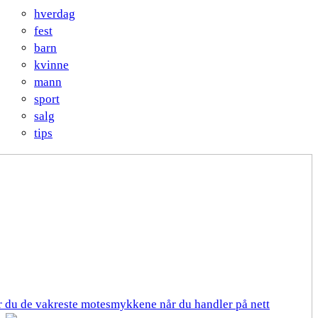
hverdag
fest
barn
kvinne
mann
sport
salg
tips
er du de vakreste motesmykkene når du handler på nett