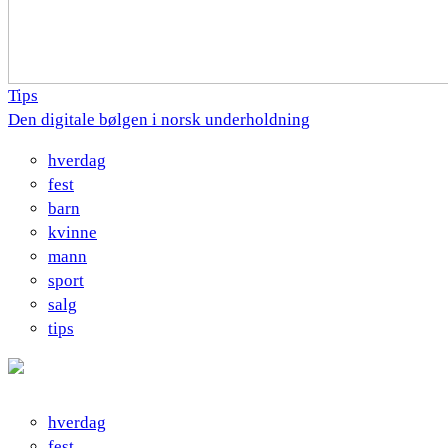
Tips
Den digitale bølgen i norsk underholdning
hverdag
fest
barn
kvinne
mann
sport
salg
tips
hverdag
fest