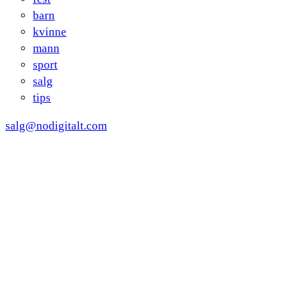
barn
kvinne
mann
sport
salg
tips
salg@nodigitalt.com