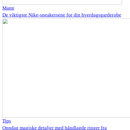
Mann
De viktigste Nike-sneakersene for din hverdagsgarderobe
Tips
Oppdag magiske detaljer med håndlagde ringer fra