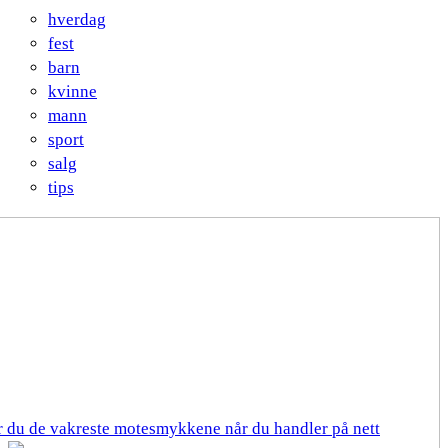
hverdag
fest
barn
kvinne
mann
sport
salg
tips
er du de vakreste motesmykkene når du handler på nett