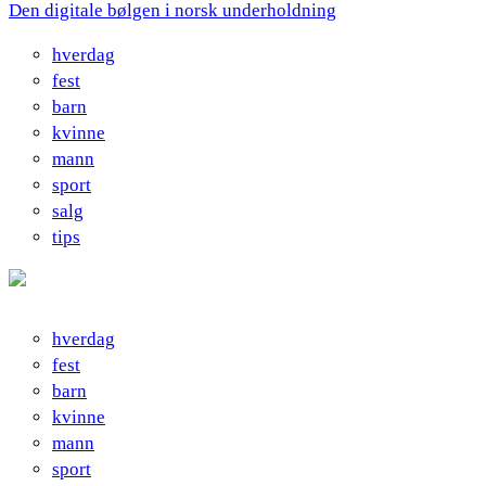
Den digitale bølgen i norsk underholdning
hverdag
fest
barn
kvinne
mann
sport
salg
tips
hverdag
fest
barn
kvinne
mann
sport