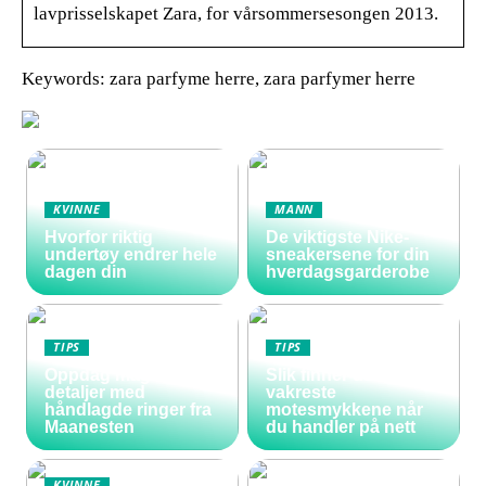
lavprisselskapet Zara, for vårsommersesongen 2013.
Keywords: zara parfyme herre, zara parfymer herre
KVINNE
MANN
Hvorfor riktig
De viktigste Nike-
undertøy endrer hele
sneakersene for din
dagen din
hverdagsgarderobe
TIPS
TIPS
Oppdag magiske
Slik finner du de
detaljer med
vakreste
håndlagde ringer fra
motesmykkene når
Maanesten
du handler på nett
KVINNE