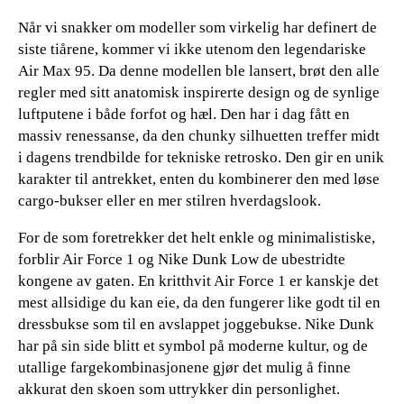
Når vi snakker om modeller som virkelig har definert de
siste tiårene, kommer vi ikke utenom den legendariske
Air Max 95. Da denne modellen ble lansert, brøt den alle
regler med sitt anatomisk inspirerte design og de synlige
luftputene i både forfot og hæl. Den har i dag fått en
massiv renessanse, da den chunky silhuetten treffer midt
i dagens trendbilde for tekniske retrosko. Den gir en unik
karakter til antrekket, enten du kombinerer den med løse
cargo-bukser eller en mer stilren hverdagslook.
For de som foretrekker det helt enkle og minimalistiske,
forblir Air Force 1 og Nike Dunk Low de ubestridte
kongene av gaten. En kritthvit Air Force 1 er kanskje det
mest allsidige du kan eie, da den fungerer like godt til en
dressbukse som til en avslappet joggebukse. Nike Dunk
har på sin side blitt et symbol på moderne kultur, og de
utallige fargekombinasjonene gjør det mulig å finne
akkurat den skoen som uttrykker din personlighet.