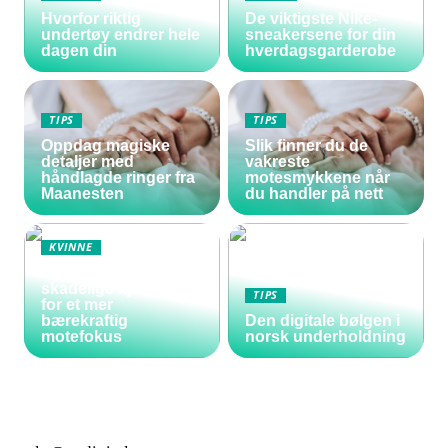
Hvorfor riktig
De viktigste Nike-
undertøy endrer hele
sneakersene for din
dagen din
hverdagsgarderobe
TIPS
TIPS
Oppdag magiske
Slik finner du de
detaljer med
vakreste
håndlagde ringer fra
motesmykkene når
Maanesten
du handler på nett
KVINNE
Vakre negler uten
skadelige kjemikalier
TIPS
for et mer
bærekraftig
Den digitale bølgen i
motefokus
norsk underholdning