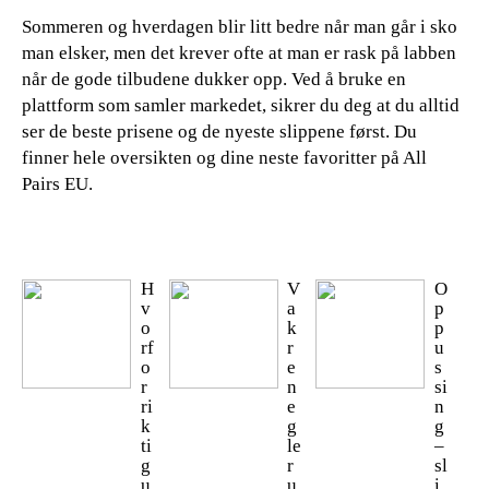
Sommeren og hverdagen blir litt bedre når man går i sko
man elsker, men det krever ofte at man er rask på labben
når de gode tilbudene dukker opp. Ved å bruke en
plattform som samler markedet, sikrer du deg at du alltid
ser de beste prisene og de nyeste slippene først. Du
finner hele oversikten og dine neste favoritter på All
Pairs EU.
H
V
O
v
a
p
o
k
p
rf
r
u
o
e
s
r
n
si
ri
e
n
k
g
g
ti
le
–
g
r
sl
u
u
i