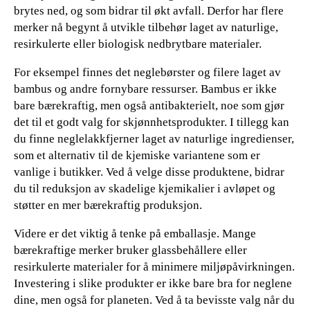
brytes ned, og som bidrar til økt avfall. Derfor har flere
merker nå begynt å utvikle tilbehør laget av naturlige,
resirkulerte eller biologisk nedbrytbare materialer.
For eksempel finnes det neglebørster og filere laget av
bambus og andre fornybare ressurser. Bambus er ikke
bare bærekraftig, men også antibakterielt, noe som gjør
det til et godt valg for skjønnhetsprodukter. I tillegg kan
du finne neglelakkfjerner laget av naturlige ingredienser,
som et alternativ til de kjemiske variantene som er
vanlige i butikker. Ved å velge disse produktene, bidrar
du til reduksjon av skadelige kjemikalier i avløpet og
støtter en mer bærekraftig produksjon.
Videre er det viktig å tenke på emballasje. Mange
bærekraftige merker bruker glassbehållere eller
resirkulerte materialer for å minimere miljøpåvirkningen.
Investering i slike produkter er ikke bare bra for neglene
dine, men også for planeten. Ved å ta bevisste valg når du