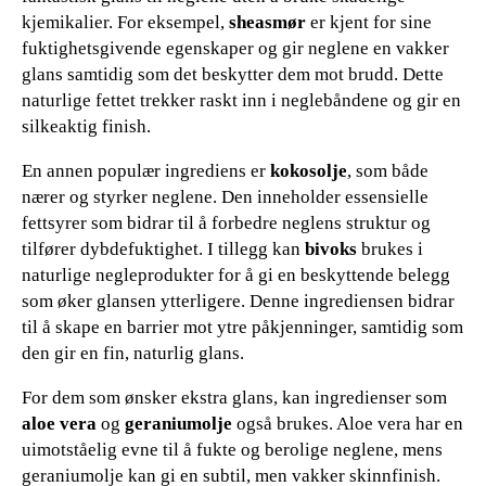
kjemikalier. For eksempel,
sheasmør
er kjent for sine
fuktighetsgivende egenskaper og gir neglene en vakker
glans samtidig som det beskytter dem mot brudd. Dette
naturlige fettet trekker raskt inn i neglebåndene og gir en
silkeaktig finish.
En annen populær ingrediens er
kokosolje
, som både
nærer og styrker neglene. Den inneholder essensielle
fettsyrer som bidrar til å forbedre neglens struktur og
tilfører dybdefuktighet. I tillegg kan
bivoks
brukes i
naturlige negleprodukter for å gi en beskyttende belegg
som øker glansen ytterligere. Denne ingrediensen bidrar
til å skape en barrier mot ytre påkjenninger, samtidig som
den gir en fin, naturlig glans.
For dem som ønsker ekstra glans, kan ingredienser som
aloe vera
og
geraniumolje
også brukes. Aloe vera har en
uimotståelig evne til å fukte og berolige neglene, mens
geraniumolje kan gi en subtil, men vakker skinnfinish.