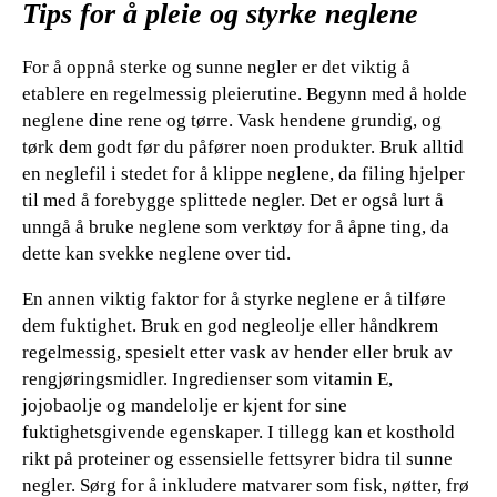
Tips for å pleie og styrke neglene
For å oppnå sterke og sunne negler er det viktig å
etablere en regelmessig pleierutine. Begynn med å holde
neglene dine rene og tørre. Vask hendene grundig, og
tørk dem godt før du påfører noen produkter. Bruk alltid
en neglefil i stedet for å klippe neglene, da filing hjelper
til med å forebygge splittede negler. Det er også lurt å
unngå å bruke neglene som verktøy for å åpne ting, da
dette kan svekke neglene over tid.
En annen viktig faktor for å styrke neglene er å tilføre
dem fuktighet. Bruk en god negleolje eller håndkrem
regelmessig, spesielt etter vask av hender eller bruk av
rengjøringsmidler. Ingredienser som vitamin E,
jojobaolje og mandelolje er kjent for sine
fuktighetsgivende egenskaper. I tillegg kan et kosthold
rikt på proteiner og essensielle fettsyrer bidra til sunne
negler. Sørg for å inkludere matvarer som fisk, nøtter, frø