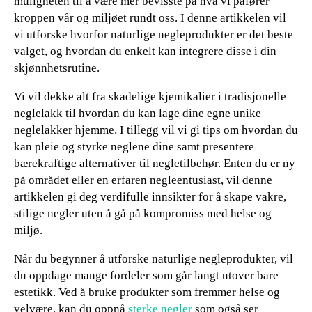
muligheten til å være mer bevisste på hva vi påfører
kroppen vår og miljøet rundt oss. I denne artikkelen vil
vi utforske hvorfor naturlige negleprodukter er det beste
valget, og hvordan du enkelt kan integrere disse i din
skjønnhetsrutine.
Vi vil dekke alt fra skadelige kjemikalier i tradisjonelle
neglelakk til hvordan du kan lage dine egne unike
neglelakker hjemme. I tillegg vil vi gi tips om hvordan du
kan pleie og styrke neglene dine samt presentere
bærekraftige alternativer til negletilbehør. Enten du er ny
på området eller en erfaren negleentusiast, vil denne
artikkelen gi deg verdifulle innsikter for å skape vakre,
stilige negler uten å gå på kompromiss med helse og
miljø.
Når du begynner å utforske naturlige negleprodukter, vil
du oppdage mange fordeler som går langt utover bare
estetikk. Ved å bruke produkter som fremmer helse og
velvære, kan du oppnå
sterke negler
som også ser