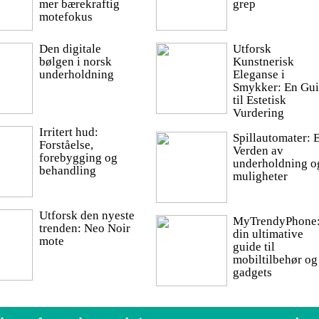
mer bærekraftig
grep
motefokus
Den digitale
Utforsk
bølgen i norsk
Kunstnerisk
underholdning
Eleganse i
Smykker: En Gu
til Estetisk
Vurdering
Irritert hud:
Spillautomater: 
Forståelse,
Verden av
forebygging og
underholdning o
behandling
muligheter
Utforsk den nyeste
MyTrendyPhone
trenden: Neo Noir
din ultimative
mote
guide til
mobiltilbehør og
gadgets