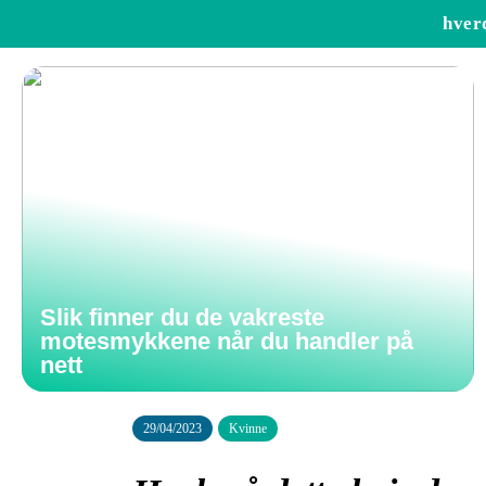
hver
Slik finner du de vakreste
motesmykkene når du handler på
nett
29/04/2023
Kvinne