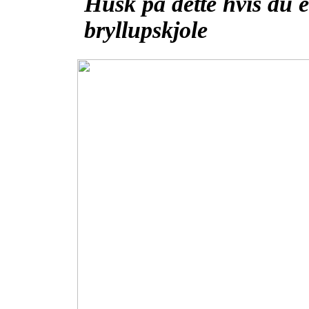
Husk på dette hvis du er
bryllupskjole