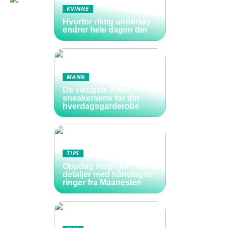
KVINNE
Hvorfor riktig undertøy
endrer hele dagen din
MANN
De viktigste Nike-
sneakersene for din
hverdagsgarderobe
TIPS
Oppdag magiske
detaljer med håndlagde
ringer fra Maanesten