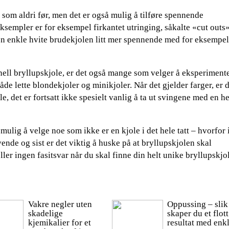
 som aldri før, men det er også mulig å tilføre spennende
sempler er for eksempel firkantet utringing, såkalte «cut outs»
n enkle hvite brudekjolen litt mer spennende med for eksempel
jonell bryllupskjole, er det også mange som velger å eksperimen
de lette blondekjoler og minikjoler. Når det gjelder farger, er 
e, det er fortsatt ikke spesielt vanlig å ta ut svingene med en he
r mulig å velge noe som ikke er en kjole i det hele tatt – hvorfor
yvende og sist er det viktig å huske på at bryllupskjolen skal
ler ingen fasitsvar når du skal finne din helt unike bryllupskjo
Vakre negler uten
Oppussing – slik
skadelige
skaper du et flott
kjemikalier for et
resultat med enk