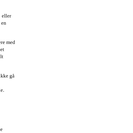
 eller
 en
tere med
det
lt
 ikke gå
le.
le