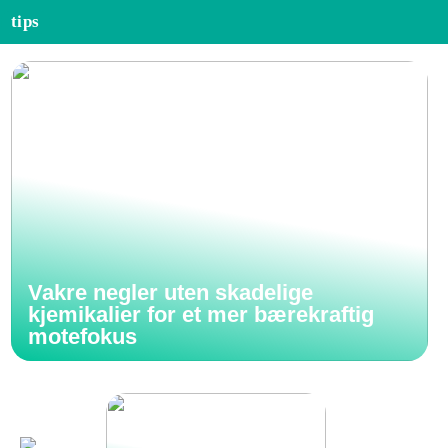
tips
Vakre negler uten skadelige
kjemikalier for et mer bærekraftig
motefokus