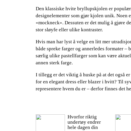
Den klassiske hvite bryllupskjolen er populær
designelementer som gjør kjolen unik. Noen ek
«mockneck». Dessuten er det mulig å gjøre de
stor sløyfe eller ulike kontraster.
Hvis man har lyst å velge en litt mer utradis
både spreke farger og annerledes formater – bå
særlig ulike pastellfarger som kan være aktuell
annen sterk farge.
I tillegg er det viktig å huske på at det også e
for en elegant dress eller blazer i hvitt? Til s
representere hvem du er – derfor finnes det hel
Hvorfor riktig
undertøy endrer
hele dagen din