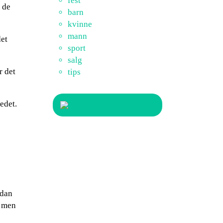
fest
 de
barn
kvinne
mann
det
sport
salg
r det
tips
edet.
rdan
, men