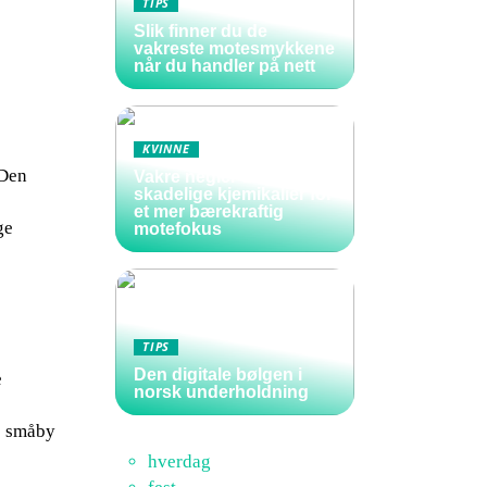
TIPS
Slik finner du de
vakreste motesmykkene
når du handler på nett
KVINNE
 Den
Vakre negler uten
skadelige kjemikalier for
et mer bærekraftig
ge
motefokus
TIPS
Den digitale bølgen i
e
norsk underholdning
e småby
hverdag