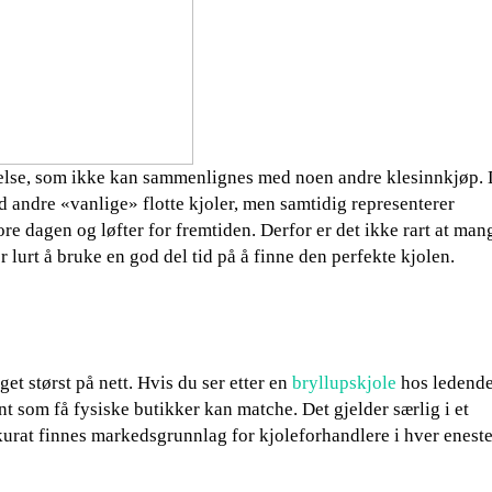
velse, som ikke kan sammenlignes med noen andre klesinnkjøp.
d andre «vanlige» flotte kjoler, men samtidig representerer
re dagen og løfter for fremtiden. Derfor er det ikke rart at man
r lurt å bruke en god del tid på å finne den perfekte kjolen.
t størst på nett. Hvis du ser etter en
bryllupskjole
hos ledend
ent som få fysiske butikker kan matche. Det gjelder særlig i et
urat finnes markedsgrunnlag for kjoleforhandlere i hver enest