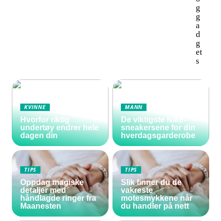
g
g
a
d
g
et
s
KVINNE
MANN
Hvorfor riktig
De viktigste Nike-
undertøy endrer hele
sneakersene for din
dagen din
hverdagsgarderobe
TIPS
TIPS
Oppdag magiske
Slik finner du de
detaljer med
vakreste
håndlagde ringer fra
motesmykkene når
Maanesten
du handler på nett