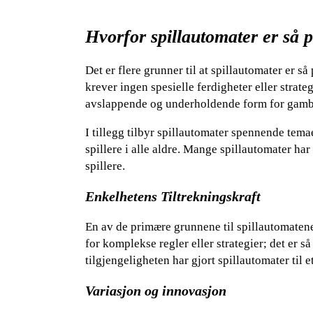
Hvorfor spillautomater er så 
Det er flere grunner til at spillautomater er så
krever ingen spesielle ferdigheter eller strate
avslappende og underholdende form for gamb
I tillegg tilbyr spillautomater spennende tem
spillere i alle aldre. Mange spillautomater har
spillere.
Enkelhetens Tiltrekningskraft
En av de primære grunnene til spillautomatene
for komplekse regler eller strategier; det er 
tilgjengeligheten har gjort spillautomater til e
Variasjon og innovasjon