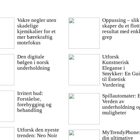
Vakre negler uten
Oppussing – slik
skadelige
skaper du et flott
kjemikalier for et
resultat med enk
mer bærekraftig
grep
motefokus
Den digitale
Utforsk
bølgen i norsk
Kunstnerisk
underholdning
Eleganse i
Smykker: En Gu
til Estetisk
Vurdering
Irritert hud:
Spillautomater: 
Forståelse,
Verden av
forebygging og
underholdning o
behandling
muligheter
Utforsk den nyeste
MyTrendyPhone
trenden: Neo Noir
din ultimative