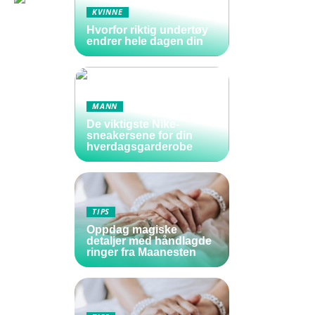
KVINNE
Hvorfor riktig undertøy
endrer hele dagen din
MANN
De viktigste Nike-
sneakersene for din
hverdagsgarderobe
TIPS
Oppdag magiske
detaljer med håndlagde
ringer fra Maanesten