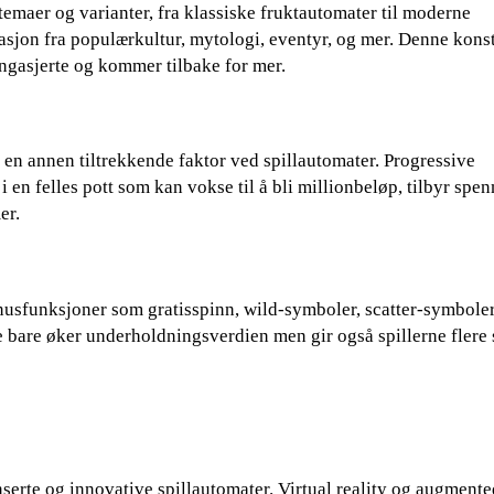
emaer og varianter, fra klassiske fruktautomater til moderne
sjon fra populærkultur, mytologi, eventyr, og mer. Denne kons
ngasjerte og kommer tilbake for mer.
 en annen tiltrekkende faktor ved spillautomater. Progressive
 i en felles pott som kan vokse til å bli millionbeløp, tilbyr spe
er.
usfunksjoner som gratisspinn, wild-symboler, scatter-symboler
e bare øker underholdningsverdien men gir også spillerne flere 
nserte og innovative spillautomater. Virtual reality og augmente