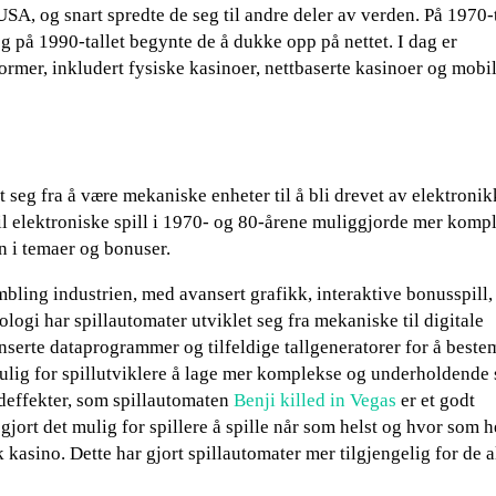
SA, og snart spredte de seg til andre deler av verden. På 1970-t
og på 1990-tallet begynte de å dukke opp på nettet. I dag er
former, inkludert fysiske kasinoer, nettbaserte kasinoer og mobi
seg fra å være mekaniske enheter til å bli drevet av elektronikk
til elektroniske spill i 1970- og 80-årene muliggjorde mer komp
on i temaer og bonuser.
ambling industrien, med avansert grafikk, interaktive bonusspill,
ogi har spillautomater utviklet seg fra mekaniske til digitale
nserte dataprogrammer og tilfeldige tallgeneratorer for å best
 mulig for spillutviklere å lage mer komplekse og underholdende 
deffekter, som spillautomaten
Benji killed in Vegas
er et godt
jort det mulig for spillere å spille når som helst og hvor som he
k kasino. Dette har gjort spillautomater mer tilgjengelig for de a