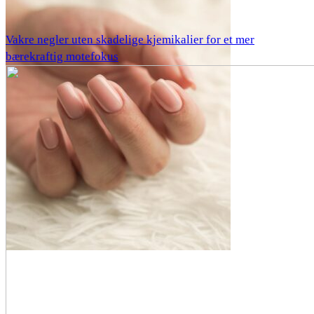
Vakre negler uten skadelige kjemikalier for et mer
bærekraftig motefokus