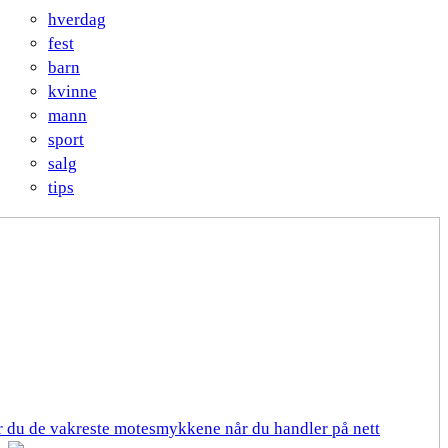
hverdag
fest
barn
kvinne
mann
sport
salg
tips
er du de vakreste motesmykkene når du handler på nett