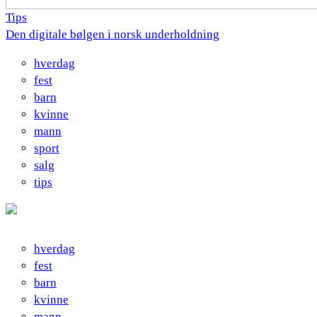
Tips
Den digitale bølgen i norsk underholdning
hverdag
fest
barn
kvinne
mann
sport
salg
tips
hverdag
fest
barn
kvinne
mann