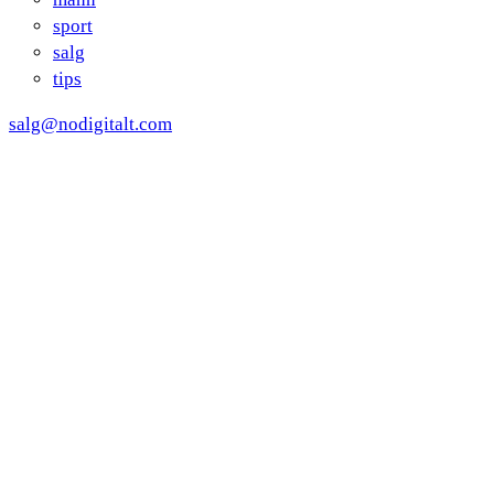
sport
salg
tips
salg@nodigitalt.com