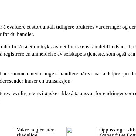
for å evaluere et stort antall tidligere brukeres vurderinger og der
r før du handler.
oder for å få et inntrykk av nettbutikkens kundetilfredshet. I ti
 å registrere en anmeldelse av selskapets tjeneste, som også ka
i jobber sammen med mange e-handlere når vi markedsfører prod
ideresender innser en transaksjon.
eres jevnlig, men vi ønsker ikke å ta ansvar for endringer som e
.
Vakre negler uten
Oppussing – slik
skadelige
skaper du et flott