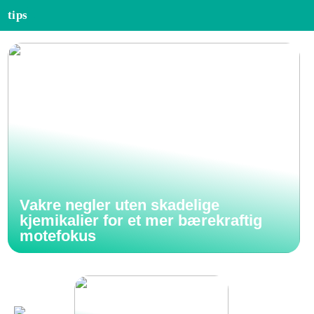
tips
Vakre negler uten skadelige
kjemikalier for et mer bærekraftig
motefokus