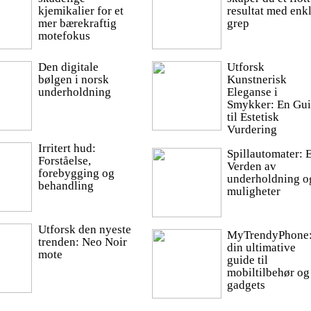
kjemikalier for et
resultat med enk
mer bærekraftig
grep
motefokus
Den digitale
Utforsk
bølgen i norsk
Kunstnerisk
underholdning
Eleganse i
Smykker: En Gu
til Estetisk
Vurdering
Irritert hud:
Spillautomater: 
Forståelse,
Verden av
forebygging og
underholdning o
behandling
muligheter
Utforsk den nyeste
MyTrendyPhone
trenden: Neo Noir
din ultimative
mote
guide til
mobiltilbehør og
gadgets