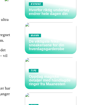
KVINNE
Hvorfor riktig undertøy
endrer hele dagen din
 ultra
eregnet
MANN
em.
De viktigste Nike-
sneakersene for din
hverdagsgarderobe
 det
– vil
TIPS
Oppdag magiske
detaljer med håndlagde
ringer fra Maanesten
ker har
ganger