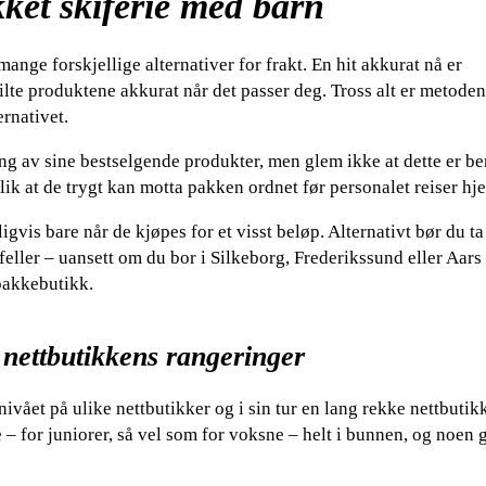
ykket skiferie med barn
ange forskjellige alternativer for frakt. En hit akkurat nå er
lte produktene akkurat når det passer deg. Tross alt er metoden
ernativet.
ing av sine bestselgende produkter, men glem ikke at dette er b
 slik at de trygt kan motta pakken ordnet før personalet reiser hj
igvis bare når de kjøpes for et visst beløp. Alternativt bør du ta
lfeller – uansett om du bor i Silkeborg, Frederikssund eller Aars 
 pakkebutikk.
 nettbutikkens rangeringer
snivået på ulike nettbutikker og i sin tur en lang rekke nettbutik
 – for juniorer, så vel som for voksne – helt i bunnen, og noen 