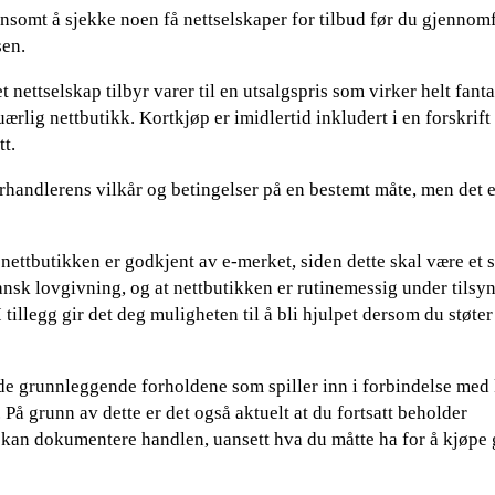
nnsomt å sjekke noen få nettselskaper for tilbud før du gjennom
sen.
et nettselskap tilbyr varer til en utsalgspris som virker helt fanta
ærlig nettbutikk. Kortkjøp er imidlertid inkludert i en forskrif
t.
orhandlerens vilkår og betingelser på en bestemt måte, men det 
nettbutikken er godkjent av e-merket, siden dette skal være et 
nsk lovgivning, og at nettbutikken er rutinemessig under tilsy
tillegg gir det deg muligheten til å bli hjulpet dersom du støter
d de grunnleggende forholdene som spiller inn i forbindelse med 
 På grunn av dette er det også aktuelt at du fortsatt beholder
t kan dokumentere handlen, uansett hva du måtte ha for å kjøpe 