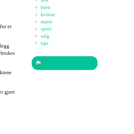
fest
barn
kvinne
mann
for er
sport
salg
tips
llegg
n brukes
uktene
r gjort