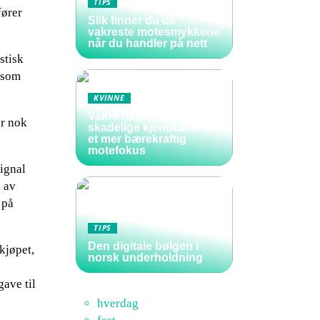
TIPS
fører
Slik finner du de
vakreste motesmykkene
når du handler på nett
stisk
t som
KVINNE
Vakre negler uten
er nok
skadelige kjemikalier for
et mer bærekraftig
motefokus
signal
n av
 på
TIPS
Den digitale bølgen i
kjøpet,
norsk underholdning
gave til
hverdag