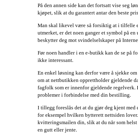
På den annen side kan det fortsatt vise seg lø
kjøpet, slik at du garantert antar den beste pri
Man skal likevel være så forsiktig at i tilfelle 
utmerket, er det noen ganger et symbol på en u
beskytter deg mot svindelselskaper på Internet
Før noen handler i en e-butikk kan de se på f
ikke interessant.
En enkel løsning kan derfor være å sjekke om 
om at nettbutikken opprettholder gjeldende da
fagfolk som er innenfor gjeldende regelverk. I 
problemer i forbindelse med din bestilling.
I tillegg foreslås det at du gjør deg kjent me
for eksempel hvilken bytterett nettsiden lover.
kvitteringsmailen din, slik at du når som hels
en gutt eller jente.