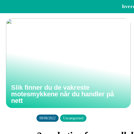
hver
Slik finner du de vakreste
motesmykkene når du handler på
nett
09/08/2022
Uncategorized