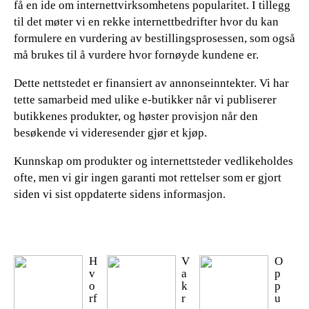
få en ide om internettvirksomhetens popularitet. I tillegg
til det møter vi en rekke internettbedrifter hvor du kan
formulere en vurdering av bestillingsprosessen, som også
må brukes til å vurdere hvor fornøyde kundene er.
Dette nettstedet er finansiert av annonseinntekter. Vi har
tette samarbeid med ulike e-butikker når vi publiserer
butikkenes produkter, og høster provisjon når den
besøkende vi videresender gjør et kjøp.
Kunnskap om produkter og internettsteder vedlikeholdes
ofte, men vi gir ingen garanti mot rettelser som er gjort
siden vi sist oppdaterte sidens informasjon.
H
V
O
v
a
p
o
k
p
rf
r
u